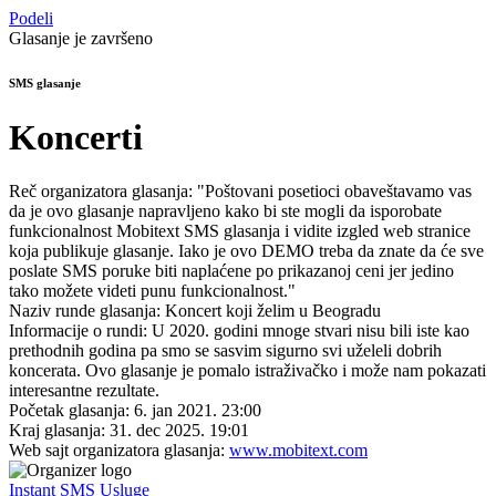
Podeli
Glasanje je završeno
SMS glasanje
Koncerti
Reč organizatora glasanja:
"Poštovani posetioci obaveštavamo vas
da je ovo glasanje napravljeno kako bi ste mogli da isporobate
funkcionalnost Mobitext SMS glasanja i vidite izgled web stranice
koja publikuje glasanje. Iako je ovo DEMO treba da znate da će sve
poslate SMS poruke biti naplaćene po prikazanoj ceni jer jedino
tako možete videti punu funkcionalnost."
Naziv runde glasanja:
Koncert koji želim u Beogradu
Informacije o rundi:
U 2020. godini mnoge stvari nisu bili iste kao
prethodnih godina pa smo se sasvim sigurno svi uželeli dobrih
koncerata. Ovo glasanje je pomalo istraživačko i može nam pokazati
interesantne rezultate.
Početak glasanja:
6. jan 2021. 23:00
Kraj glasanja:
31. dec 2025. 19:01
Web sajt organizatora glasanja:
www.mobitext.com
Instant SMS Usluge